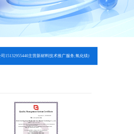
955440主营新材料技术推广服务;氧化镁|碳酸镁|轻质氧化镁