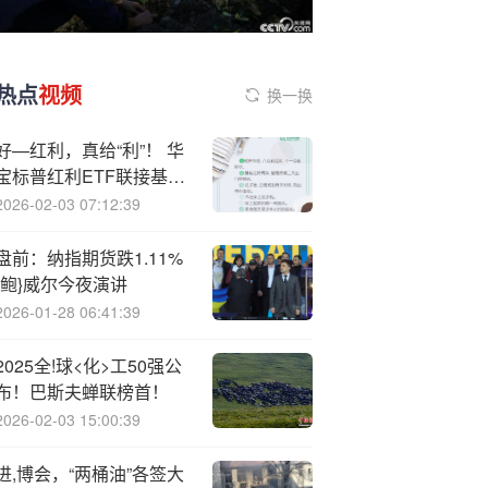
热点
视频
换一换
好—红利，真给“利”！ 华
宝标普红利ETF联接基金
第四次分红来啦！
2026-02-03 07:12:39
盘前：纳指期货跌1.11%
{鲍}威尔今夜演讲
2026-01-28 06:41:39
2025全!球<化>工50强公
布！巴斯夫蝉联榜首！
2026-02-03 15:00:39
进,博会，“两桶油”各签大