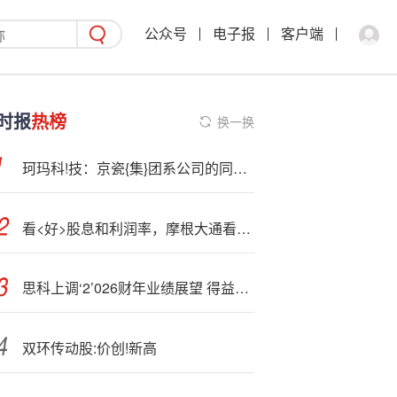
公众号
电子报
客户端
时报
热榜
换一换
珂玛科!技：京瓷{集}团系公司的同行业企业
看<好>股息和利润率，摩根大通看多中国银行股
思科上调‘2’026财年业绩展望 得益于AI投资热潮 股价盘后飙升
双环传动股:价创!新高