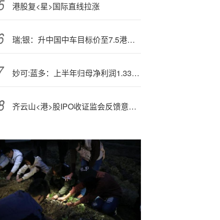
港股复<星>国际直线拉涨
瑞;银：升中国中车目标价至7.5港元 维持“买入”评级
妙可:蓝多：上半年归母净利润1.33亿元，同比增长86.27%
齐云山<港>股IPO收证监会反馈意见 需说明股东出资瑕疵是否会对上市造成重大影响